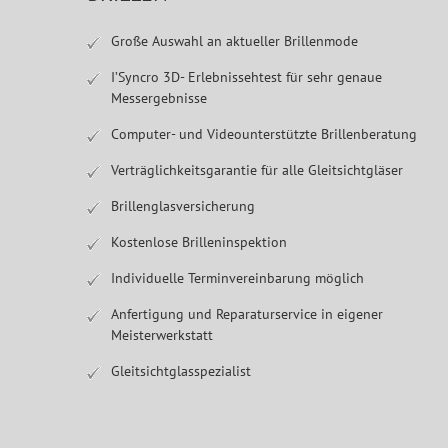
Große Auswahl an aktueller Brillenmode
I’Syncro 3D- Erlebnissehtest für sehr genaue
Messergebnisse
Computer- und Videounterstützte Brillenberatung
Verträglichkeitsgarantie für alle Gleitsichtgläser
Brillenglasversicherung
Kostenlose Brilleninspektion
Individuelle Terminvereinbarung möglich
Anfertigung und Reparaturservice in eigener
Meisterwerkstatt
Gleitsichtglasspezialist